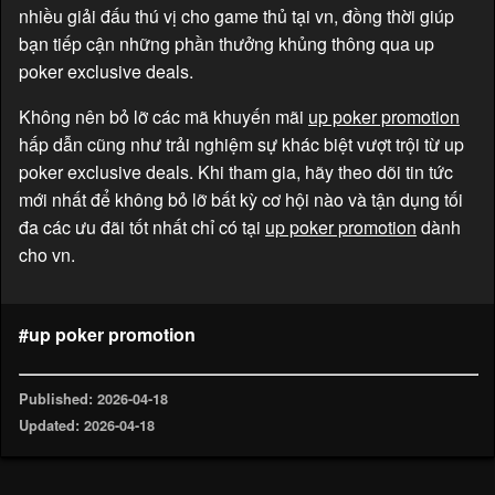
nhiều giải đấu thú vị cho game thủ tại vn, đồng thời giúp
bạn tiếp cận những phần thưởng khủng thông qua up
poker exclusive deals.
Không nên bỏ lỡ các mã khuyến mãi
up poker promotion
hấp dẫn cũng như trải nghiệm sự khác biệt vượt trội từ up
poker exclusive deals. Khi tham gia, hãy theo dõi tin tức
mới nhất để không bỏ lỡ bất kỳ cơ hội nào và tận dụng tối
đa các ưu đãi tốt nhất chỉ có tại
up poker promotion
dành
cho vn.
#up poker promotion
Published: 2026-04-18
Updated: 2026-04-18