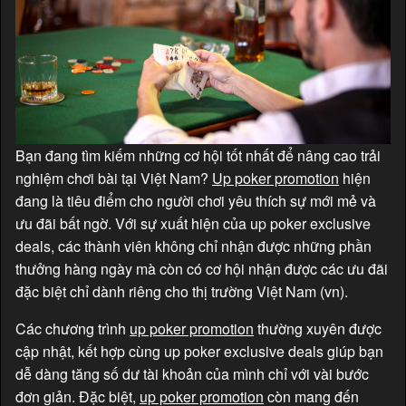
Bạn đang tìm kiếm những cơ hội tốt nhất để nâng cao trải
nghiệm chơi bài tại Việt Nam?
Up poker promotion
hiện
đang là tiêu điểm cho người chơi yêu thích sự mới mẻ và
ưu đãi bất ngờ. Với sự xuất hiện của up poker exclusive
deals, các thành viên không chỉ nhận được những phần
thưởng hàng ngày mà còn có cơ hội nhận được các ưu đãi
đặc biệt chỉ dành riêng cho thị trường Việt Nam (vn).
Các chương trình
up poker promotion
thường xuyên được
cập nhật, kết hợp cùng up poker exclusive deals giúp bạn
dễ dàng tăng số dư tài khoản của mình chỉ với vài bước
đơn giản. Đặc biệt,
up poker promotion
còn mang đến